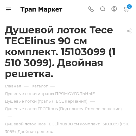
0
Душевой лоток Tece
TECElinus 90 см
комплект. 15103099 (1
510 3099). Двойная
решетка.
—
—
Главная
Каталог
—
Душевые лотки и трапы ПРЯМОУГОЛЬНЫЕ
—
Душевые лотки (трапы) TECE (Германия)
Душевые лотки TECElinus (Под плитку. Готовое решение)
—
Душевой лоток Tece TECElinus 90 см комплект. 15103099 (1 510
3099). Двойная решетка.