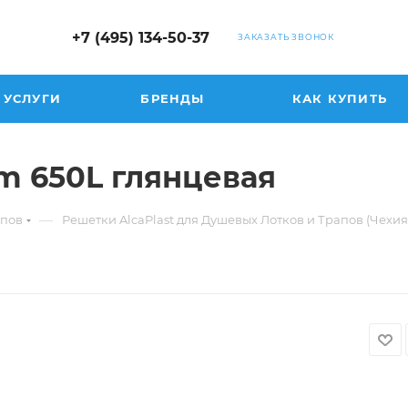
+7 (495) 134-50-37
ЗАКАЗАТЬ ЗВОНОК
УСЛУГИ
БРЕНДЫ
КАК КУПИТЬ
m 650L глянцевая
—
апов
Решетки AlcaPlast для Душевых Лотков и Трапов (Чехия