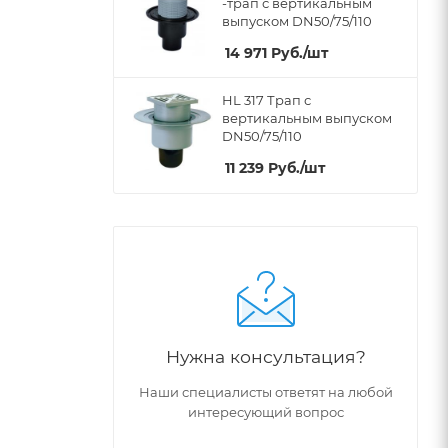
-трап с вертикальным
выпуском DN50/75/110
14 971
Руб.
/шт
HL 317 Трап с
вертикальным выпуском
DN50/75/110
11 239
Руб.
/шт
Нужна консультация?
Наши специалисты ответят на любой
интересующий вопрос