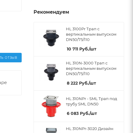
Рекомендуем
HL 3100Pr Трап с
вертикальным выпуском
DN50/75/110
10 711
Руб.
/шт
ТЬ ОТЗЫВ
HL 310N-3000 Трап с
вертикальным выпуском
DN50/75/110
аре
8 222
Руб.
/шт
HL 310NPr - SML Трап под
трубу SML DN50
6 083
Руб.
/шт
HL 310NPr-3020 Дизайн