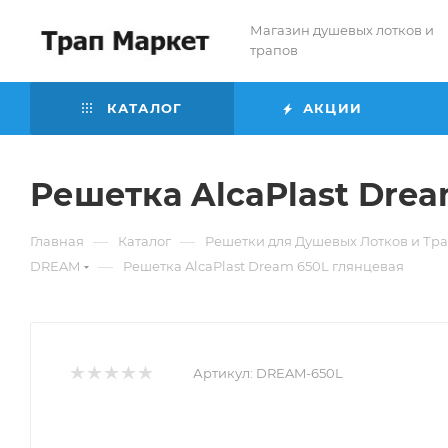
Магазин душевых лотков и
трапов
КАТАЛОГ
АКЦИИ
Решетка AlcaPlast Drea
—
—
Главная
Каталог
Решетки для Душевых Лотков и Тр
—
DREAM
Решетка AlcaPlast Dream 650L глянцевая
Артикул:
DREAM-650L