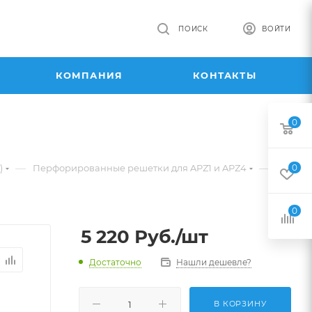
ПОИСК
ВОЙТИ
КОМПАНИЯ
КОНТАКТЫ
0
—
—
)
Перфорированные решетки для APZ1 и APZ4
0
0
5 220
Руб.
/шт
Достаточно
Нашли дешевле?
В КОРЗИНУ