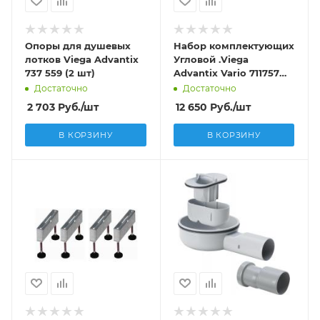
Опоры для душевых
Набор комплектующих
лотков Viega Advantix
Угловой .Viega
737 559 (2 шт)
Advantix Vario 711757
глянцевый
Достаточно
Достаточно
2 703
Руб.
/шт
12 650
Руб.
/шт
В КОРЗИНУ
В КОРЗИНУ