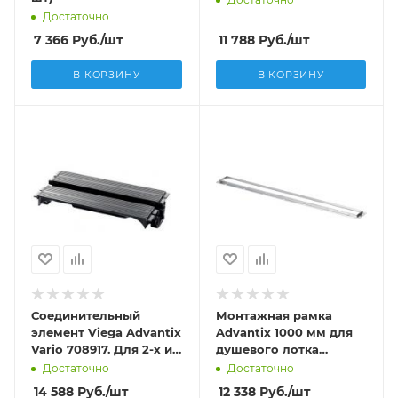
Достаточно
7 366
Руб.
/шт
11 788
Руб.
/шт
В КОРЗИНУ
В КОРЗИНУ
Соединительный
Монтажная рамка
элемент Viega Advantix
Advantix 1000 мм для
Vario 708917. Для 2-х и
душевого лотка
более лотков.
Advantix 745 387
Достаточно
Достаточно
14 588
Руб.
/шт
12 338
Руб.
/шт