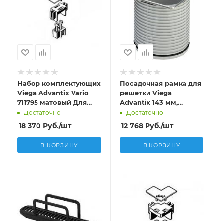
Набор комплектующих
Посадочная рамка для
Viega Advantix Vario
решетки Viega
711795 матовый Для
Advantix 143 мм,
соед. 2-х и более
арт.488994 (4949.1)
Достаточно
Достаточно
решеток
18 370
Руб.
/шт
12 768
Руб.
/шт
В КОРЗИНУ
В КОРЗИНУ