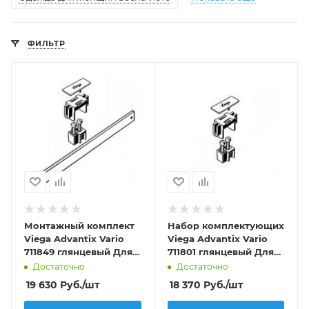
ФИЛЬТР
Монтажный комплект
Набор комплектующих
Viega Advantix Vario
Viega Advantix Vario
711849 глянцевый Для
711801 глянцевый Для
соед. 2-х и более
соед. 2-х и более
Достаточно
Достаточно
решеток
решеток
19 630
Руб.
/шт
18 370
Руб.
/шт