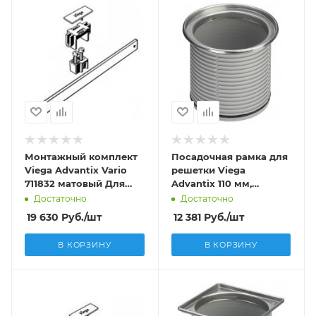
Монтажный комплект
Посадочная рамка для
Viega Advantix Vario
решетки Viega
711832 матовый Для
Advantix 110 мм,
соед. 2-х и более
арт.586416 (4962)
Достаточно
Достаточно
решеток
19 630
Руб.
/шт
12 381
Руб.
/шт
В КОРЗИНУ
В КОРЗИНУ