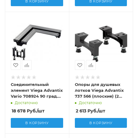
В КОРЗИНУ
В КОРЗИНУ
Соединительный
Опоры для душевых
элемент Viega Advantix
лотков Viega Advantix
Vario 708924 90 град.
737 566 (плоские) (2
(Угловой)
шт)
Достаточно
Достаточно
18 678
Руб.
/шт
2 613
Руб.
/шт
В КОРЗИНУ
В КОРЗИНУ