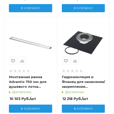
В КОРЗИНУ
В КОРЗИНУ
Монтажная рамка
Гидроизоляция и
Advantix 750 мм для
Фланец для нанесения/
душевого лотка
закрепления
Advantix 745 356
гидроизоляции Viega
Достаточно
Достаточно
Advantix (145мм),
10 103
Руб.
/шт
12 218
Руб.
/шт
арт.125530 (4998.3)
В КОРЗИНУ
В КОРЗИНУ