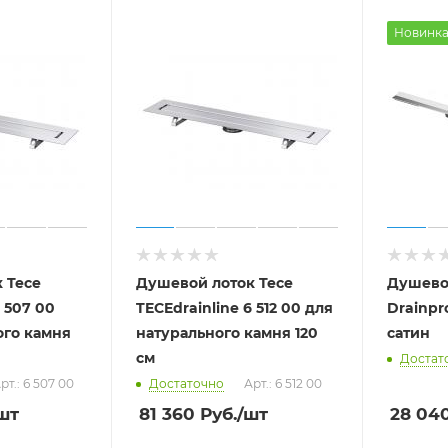
Новинк
 Tece
Душевой лоток Tece
Душево
6 507 00
TECEdrainline 6 512 00 для
Drainpr
ого камня
натурального камня 120
сатин
см
Достат
рт.: 6 507 00
Достаточно
Арт.: 6 512 00
шт
81 360
Руб.
/шт
28 04