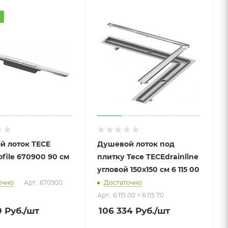
а
й лоток TECE
Душевой лоток под
ofile 670900 90 см
плитку Tece TECEdrainline
угловой 150х150 см 6 115 00
очно
Арт.: 670900
Достаточно
Арт.: 6 115 00 + 6 115 70
0
Руб.
/шт
106 334
Руб.
/шт