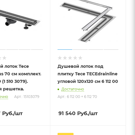
й лоток Tece
Душевой лоток под
лект.
плитку Tece TECEdrainline
 (1 510 3079).
угловой 120х120 см 6 112 00
я решетка.
Достаточно
очно
Арт.: 15103079
Арт.: 6 112 00 + 6 112 70
7
Руб.
/шт
91 540
Руб.
/шт