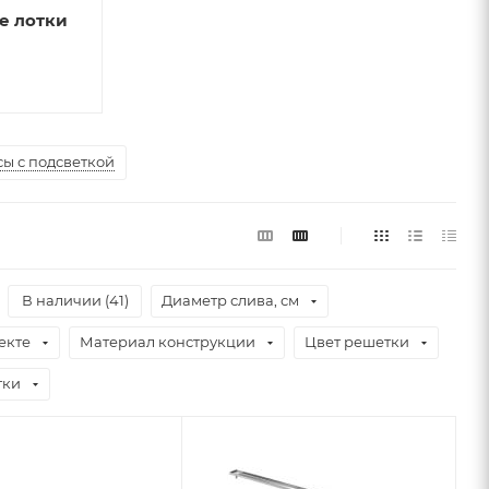
е лотки
ы с подсветкой
В наличии (
41
)
Диаметр слива, см
екте
Материал конструкции
Цвет решетки
тки