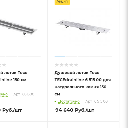
Акция
й лоток Tece
Душевой лоток Tece
inline 150 см
TECEdrainline 6 515 00 для
натурального камня 150
см
очно
Арт.: 601500
Достаточно
Арт.: 6 515 00
0
Руб.
/шт
94 640
Руб.
/шт