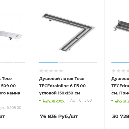
 Tece
Душевой лоток Tece
Душево
6 509 00
TECEdrainline 6 115 00
TECEdra
ого камня
угловой 150х150 см
см. Пр
Достаточно
Арт.: 6 115 00
Достат
рт.: 6 509 00
шт
76 835
Руб.
/шт
30 72