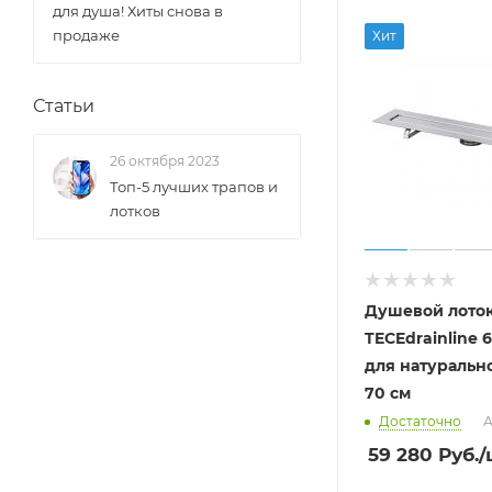
для душа! Хиты снова в
продаже
Хит
Статьи
26 октября 2023
Топ-5 лучших трапов и
лотков
Душевой лоток
TECEdrainline 
для натуральн
70 см
Достаточно
А
59 280
Руб.
/