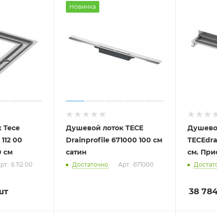
Новинка
 Tece
Душевой лоток TECE
Душево
 112 00
Drainprofile 671000 100 см
TECEdra
0 см
сатин
см. Пр
рт.: 6 112 00
Достаточно
Арт.: 671000
Достат
шт
38 78