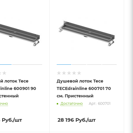
й лоток Tece
Душевой лоток Tece
inline 600901 90
TECEdrainline 600701 70
истенный
см. Пристенный
очно
Достаточно
Арт.: 600701
8
Руб.
/шт
28 196
Руб.
/шт