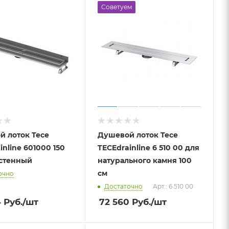
Советуем
й лоток Tece
Душевой лоток Tece
inline 601000 150
TECEdrainline 6 510 00 для
истенный
натурального камня 100
см
очно
Достаточно
Арт.: 6 510 00
4
Руб.
/шт
72 560
Руб.
/шт