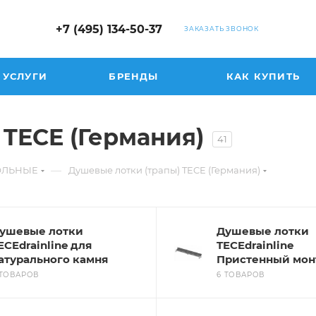
+7 (495) 134-50-37
ЗАКАЗАТЬ ЗВОНОК
УСЛУГИ
БРЕНДЫ
КАК КУПИТЬ
 TECE (Германия)
41
—
ГОЛЬНЫЕ
Душевые лотки (трапы) TECE (Германия)
ушевые лотки
Душевые лотки
ECEdrainline для
TECEdrainline
атурального камня
Пристенный мон
 ТОВАРОВ
6 ТОВАРОВ