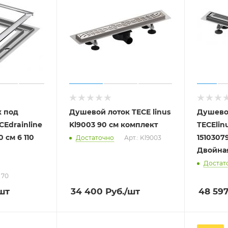
к под
Душевой лоток TECE linus
Душево
CEdrainline
Kl9003 90 см комплект
TECElinus 70 см комп
 см 6 110
15103079
Достаточно
Арт.: Kl9003
Двойна
Достат
0 70
шт
34 400
Руб.
/шт
48 59