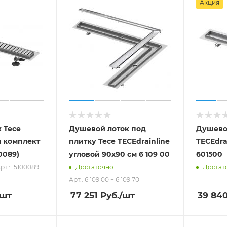
Акция
 Tece
Душевой лоток под
Душево
плитку Tece TECEdrainline
TECEdra
 0089)
угловой 90х90 см 6 109 00
601500
рт.: 15100089
Достаточно
Достат
Арт.: 6 109 00 + 6 109 70
/шт
77 251
Руб.
/шт
39 84