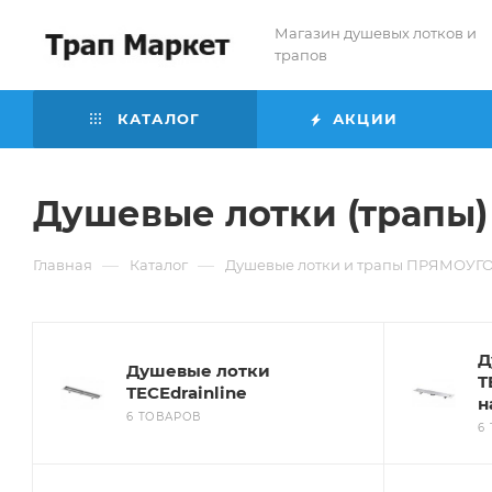
Магазин душевых лотков и
трапов
КАТАЛОГ
АКЦИИ
Душевые лотки (трапы)
—
—
Главная
Каталог
Душевые лотки и трапы ПРЯМОУ
Д
Душевые лотки
T
TECEdrainline
н
6 ТОВАРОВ
6