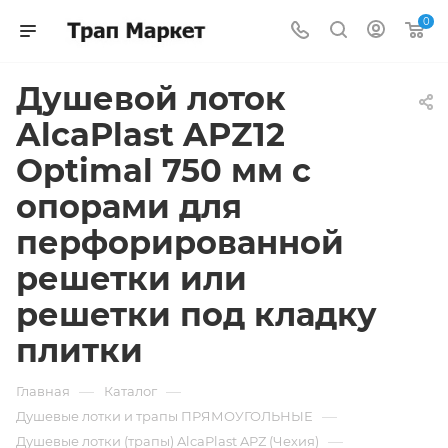
0
Душевой лоток
AlcaPlast APZ12
Optimal 750 мм с
опорами для
перфорированной
решетки или
решетки под кладку
плитки
—
—
Главная
Каталог
—
Душевые лотки и трапы ПРЯМОУГОЛЬНЫЕ
—
Душевые лотки (трапы) AlcaPlast APZ (Чехия)