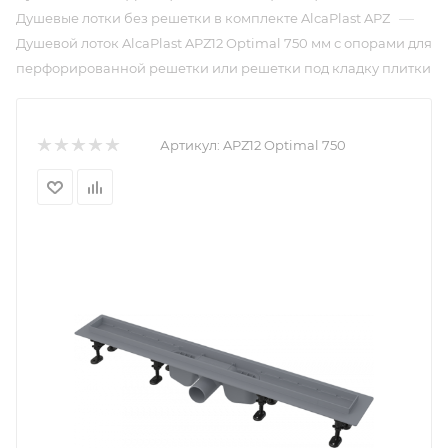
—
Душевые лотки без решетки в комплекте AlcaPlast APZ
Душевой лоток AlcaPlast APZ12 Optimal 750 мм с опорами для
перфорированной решетки или решетки под кладку плитки
Артикул:
APZ12 Optimal 750