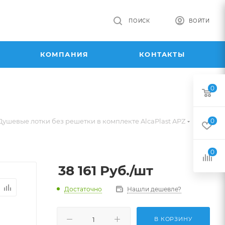
ПОИСК
ВОЙТИ
КОМПАНИЯ
КОНТАКТЫ
0
—
Душевые лотки без решетки в комплекте AlcaPlast APZ
0
0
38 161
Руб.
/шт
Достаточно
Нашли дешевле?
В КОРЗИНУ