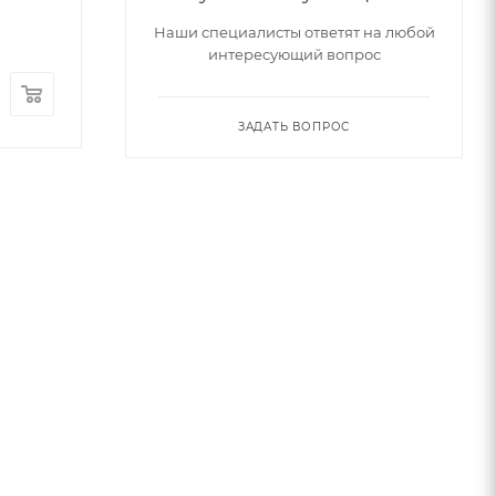
Достаточно
Достаточно
Наши специалисты ответят на любой
Арт.: HOPE-750M
Арт.: HOPE-750L
интересующий вопрос
5 892
Руб.
/шт
5 892
Руб.
/ш
ЗАДАТЬ ВОПРОС