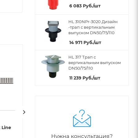
6 083
Руб.
/шт
HL 310NPr-3020 Дизайн
-трап с вертикальным
выпуском DN50/75/110
14 971
Руб.
/шт
HL 317 Трап с
вертикальным выпуском
DN50/75/110
11 239
Руб.
/шт
 Line
Решетка AlcaPlast Hope
Решетка AlcaPl
750M матовая
750L глянцева
Нужна консультация?