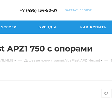
+7 (495) 134-50-37
ЗАКАЗАТЬ ЗВОНОК
УСЛУГИ
БРЕНДЫ
КАК КУПИТЬ
t APZ1 750 с опорами
—
—
ГОЛЬНЫЕ
Душевые лотки (трапы) AlcaPlast APZ (Чехия)