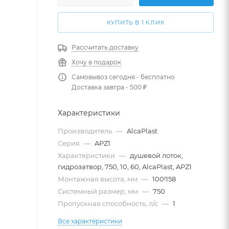
КУПИТЬ В 1 КЛИК
Рассчитать доставку
Хочу в подарок
Самовывоз сегодня - бесплатно
Доставка завтра - 500 ₽
Характеристики
Производитель
—
AlcaPlast
Серия
—
APZ1
Характеристики
—
душевой лоток,
гидрозатвор, 750, 10, 60, AlcaPlast, APZ1
Монтажная высота, мм
—
100!158
Системный размер, мм
—
750
Пропускная способность, л/с
—
1
Все характеристики