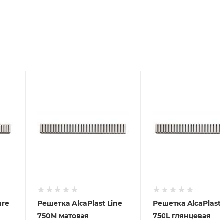
ure
Решетка AlcaPlast Line
Решетка AlcaPlast
750M матовая
750L глянцевая