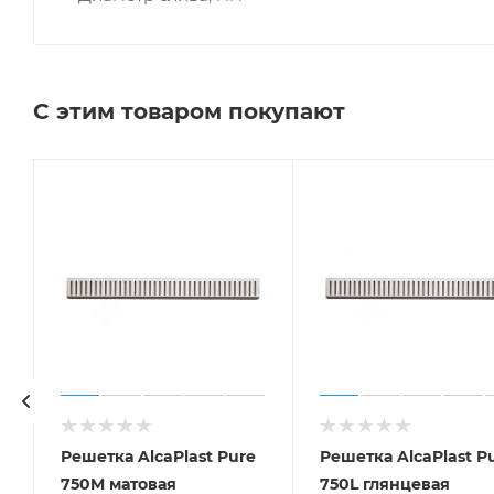
С этим товаром покупают
e
Решетка AlcaPlast Pure
Решетка AlcaPlast P
750M матовая
750L глянцевая