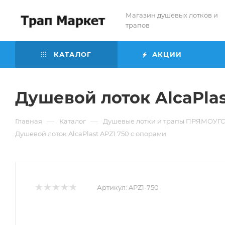
Магазин душевых лотков и
трапов
КАТАЛОГ
АКЦИИ
Душевой лоток AlcaPlas
—
—
Главная
Каталог
Душевые лотки и трапы ПРЯМОУ
Душевой лоток AlcaPlast APZ1 750 с опорами
Артикул:
APZ1-750