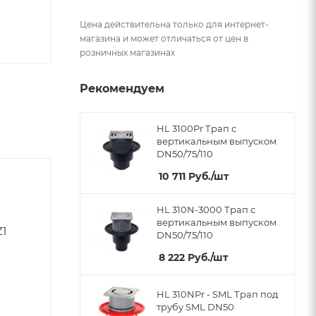
Цена действительна только для интернет-
магазина и может отличаться от цен в
розничных магазинах
Рекомендуем
HL 3100Pr Трап с
вертикальным выпуском
DN50/75/110
10 711
Руб.
/шт
HL 310N-3000 Трап с
вертикальным выпуском
Z1
DN50/75/110
8 222
Руб.
/шт
HL 310NPr - SML Трап под
трубу SML DN50