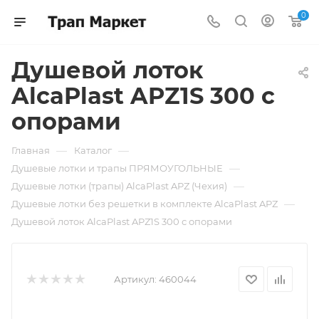
0
Душевой лоток
AlcaPlast APZ1S 300 с
опорами
—
—
Главная
Каталог
—
Душевые лотки и трапы ПРЯМОУГОЛЬНЫЕ
—
Душевые лотки (трапы) AlcaPlast APZ (Чехия)
—
Душевые лотки без решетки в комплекте AlcaPlast APZ
Душевой лоток AlcaPlast APZ1S 300 с опорами
Артикул:
460044