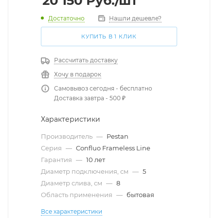
20 150
Руб.
/шт
Достаточно
Нашли дешевле?
КУПИТЬ В 1 КЛИК
Рассчитать доставку
Хочу в подарок
Самовывоз сегодня - бесплатно
Доставка завтра - 500 ₽
Характеристики
Производитель
—
Pestan
Серия
—
Confluo Frameless Line
Гарантия
—
10 лет
Диаметр подключения, см
—
5
Диаметр слива, см
—
8
Область применения
—
бытовая
Все характеристики