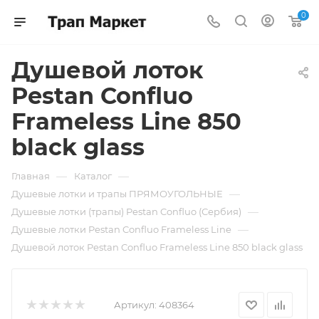
0
Душевой лоток
Pestan Confluo
Frameless Line 850
black glass
—
—
Главная
Каталог
—
Душевые лотки и трапы ПРЯМОУГОЛЬНЫЕ
—
Душевые лотки (трапы) Pestan Confluo (Сербия)
—
Душевые лотки Pestan Confluo Frameless Line
Душевой лоток Pestan Confluo Frameless Line 850 black glass
Артикул:
408364