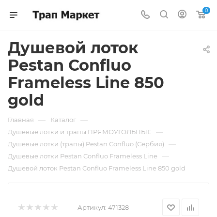
0
Душевой лоток
Pestan Confluo
Frameless Line 850
gold
—
—
Главная
Каталог
—
Душевые лотки и трапы ПРЯМОУГОЛЬНЫЕ
—
Душевые лотки (трапы) Pestan Confluo (Сербия)
—
Душевые лотки Pestan Confluo Frameless Line
Душевой лоток Pestan Confluo Frameless Line 850 gold
Артикул:
471328