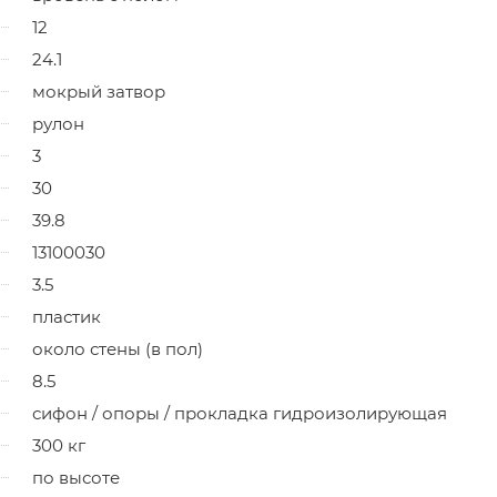
12
24.1
мокрый затвор
рулон
3
30
39.8
13100030
3.5
пластик
около стены (в пол)
8.5
сифон / опоры / прокладка гидроизолирующая
300 кг
по высоте