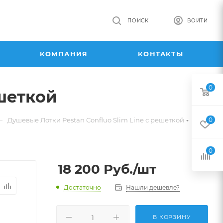
ПОИСК
ВОЙТИ
КОМПАНИЯ
КОНТАКТЫ
0
ешеткой
—
—
Душевые Лотки Pestan Confluo Slim Line с решеткой
0
0
18 200
Руб.
/шт
Достаточно
Нашли дешевле?
В КОРЗИНУ