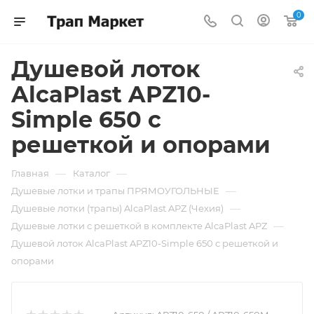
0
Душевой лоток
AlcaPlast APZ10-
Simple 650 с
решеткой и опорами
—
—
Главная
Каталог
—
Душевые лотки и трапы ПРЯМОУГОЛЬНЫЕ
—
Душевые лотки (трапы) AlcaPlast APZ (Чехия)
—
Душевые лотки с решеткой в комплекте AlcaPlast APZ
Душевой лоток AlcaPlast APZ10-Simple 650 с решеткой и
опорами