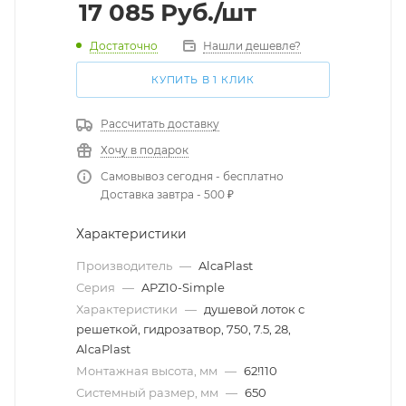
17 085
Руб.
/шт
Достаточно
Нашли дешевле?
КУПИТЬ В 1 КЛИК
Рассчитать доставку
Хочу в подарок
Самовывоз сегодня - бесплатно
Доставка завтра - 500 ₽
Характеристики
Производитель
—
AlcaPlast
Серия
—
APZ10-Simple
Характеристики
—
душевой лоток с
решеткой, гидрозатвор, 750, 7.5, 28,
AlcaPlast
Монтажная высота, мм
—
62!110
Системный размер, мм
—
650