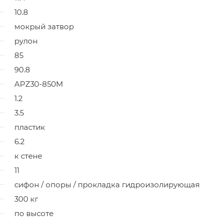
10.8
мокрый затвор
рулон
85
90.8
APZ30-850M
1.2
3.5
пластик
6.2
к стене
11
сифон / опоры / прокладка гидроизолирующая
300 кг
по высоте