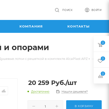
ПОИСК
ВОЙТИ
КОМПАНИЯ
КОНТАКТЫ
0
й и опорами
—
Душевые лотки с решеткой в комплекте AlcaPlast APZ
0
0
20 259
Руб.
/шт
Достаточно
Нашли дешевле?
В КОРЗИНУ