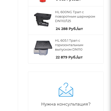
HL 600NG Трап с
поворотным шарниром
DN110/125
24 288
Руб.
/шт
HL 605.1 Трап с
горизонтальным
выпуском DN110
22 879
Руб.
/шт
Нужна консультация?