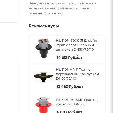
Цена действительна только для интернет-
магазина и может отличаться от цен в
розничных магазинах
Рекомендуем
HL 310N-3000.31 Дизайн
-трап с вертикальным
выпуском DN50/75/110
14 613
Руб.
/шт
HL 310NHPrR Трап с
вертикальным выпуском
DN50/75/110
13 483
Руб.
/шт
HL 310NPr - SML Трап под
трубу SML DN50
6 083
Руб.
/шт