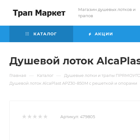
Магазин душевых лотков и
трапов
КАТАЛОГ
АКЦИИ
Душевой лоток AlcaPla
—
—
Главная
Каталог
Душевые лотки и трапы ПРЯМОУ
Душевой лоток AlcaPlast APZ30-850M с решеткой и опорами
Артикул:
479805