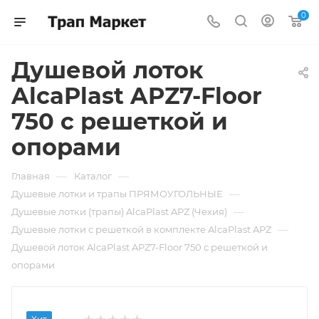
0
Душевой лоток
AlcaPlast APZ7-Floor
750 с решеткой и
опорами
—
—
Главная
Каталог
—
Душевые лотки и трапы ПРЯМОУГОЛЬНЫЕ
—
Душевые лотки (трапы) AlcaPlast APZ (Чехия)
—
Душевые лотки с решеткой в комплекте AlcaPlast APZ
Душевой лоток AlcaPlast APZ7-Floor 750 с решеткой и
опорами