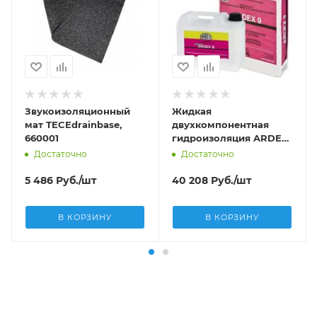
Звукоизоляционный
Жидкая
мат TECEdrainbase,
двухкомпонентная
660001
гидроизоляция ARDEX
(25кг). Готовое
Достаточно
Достаточно
решение.
5 486
Руб.
/шт
40 208
Руб.
/шт
В КОРЗИНУ
В КОРЗИНУ