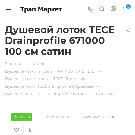
0
Душевой лоток TECE
Drainprofile 671000
100 см сатин
—
—
Главная
Каталог
—
Душевые лотки и трапы ПРЯМОУГОЛЬНЫЕ
—
Душевые лотки (трапы) TECE (Германия)
—
Душевые лотки TECEdrainprofile Обрезные
Душевой лоток TECE Drainprofile 671000 100 см сатин
Новинка
Артикул:
671000