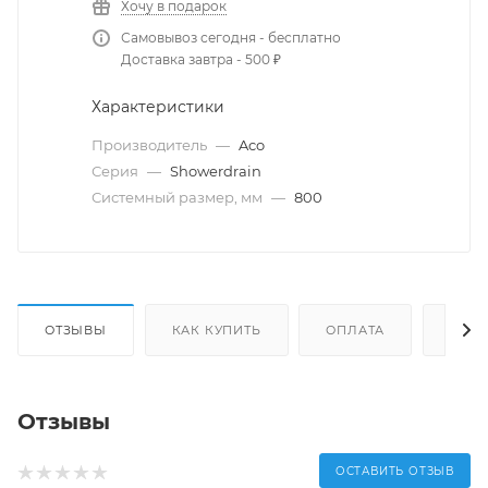
Хочу в подарок
Самовывоз сегодня - бесплатно
Доставка завтра - 500 ₽
Характеристики
Производитель
—
Aco
Серия
—
Showerdrain
Системный размер, мм
—
800
ОТЗЫВЫ
КАК КУПИТЬ
ОПЛАТА
ДОС
Отзывы
ОСТАВИТЬ ОТЗЫВ