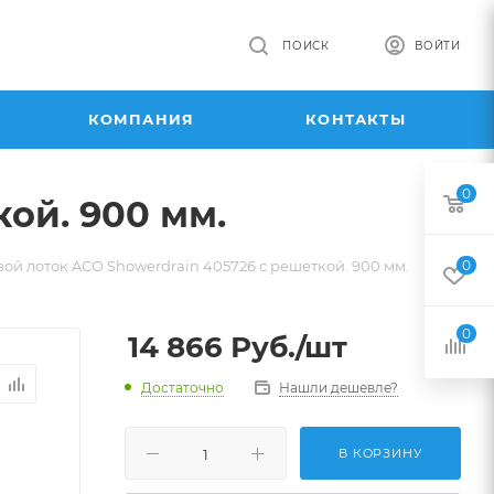
ПОИСК
ВОЙТИ
КОМПАНИЯ
КОНТАКТЫ
0
ой. 900 мм.
ой лоток ACO Showerdrain 405726 с решеткой. 900 мм.
0
0
14 866
Руб.
/шт
Достаточно
Нашли дешевле?
В КОРЗИНУ