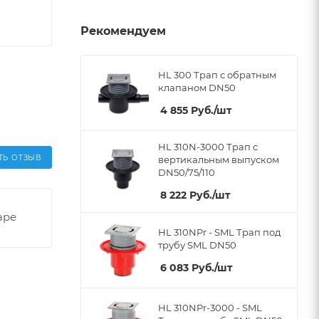
Рекомендуем
HL 300 Трап с обратным
клапаном DN50
4 855
Руб.
/шт
HL 310N-3000 Трап с
ТЬ ОТЗЫВ
вертикальным выпуском
DN50/75/110
8 222
Руб.
/шт
аре
HL 310NPr - SML Трап под
трубу SML DN50
6 083
Руб.
/шт
HL 310NPr-3000 - SML