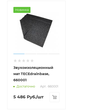
Новинка
Звукоизоляционный
мат TECEdrainbase,
660001
Арт.: 660001
Достаточно
5 486
Руб.
/шт