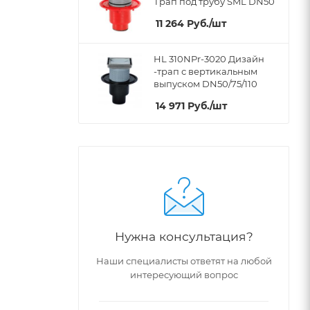
Трап под трубу SML DN50
11 264
Руб.
/шт
HL 310NPr-3020 Дизайн
-трап с вертикальным
выпуском DN50/75/110
14 971
Руб.
/шт
Нужна консультация?
Наши специалисты ответят на любой
интересующий вопрос