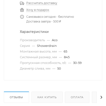
Рассчитать доставку
Хочу в подарок
Самовывоз сегодня - бесплатно
Доставка завтра - 500 ₽
Характеристики
Производитель
—
Aco
Серия
—
Showerdrain
Монтажная высота, мм
—
65
Системный размер, мм
—
845
Пропускная способность, л/с
—
30-59
Диаметр слива, мм
—
50
ОТЗЫВЫ
КАК КУПИТЬ
ОПЛАТА
ДОС