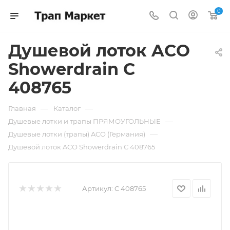
0
Душевой лоток ACO
Showerdrain C
408765
—
—
Главная
Каталог
—
Душевые лотки и трапы ПРЯМОУГОЛЬНЫЕ
—
Душевые лотки (трапы) ACO (Германия)
Душевой лоток ACO Showerdrain C 408765
Артикул:
C 408765