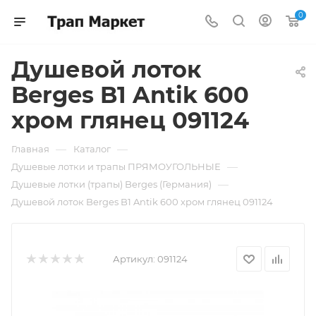
0
Душевой лоток
Berges B1 Antik 600
хром глянец 091124
—
—
Главная
Каталог
—
Душевые лотки и трапы ПРЯМОУГОЛЬНЫЕ
—
Душевые лотки (трапы) Berges (Германия)
Душевой лоток Berges B1 Antik 600 хром глянец 091124
Артикул:
091124