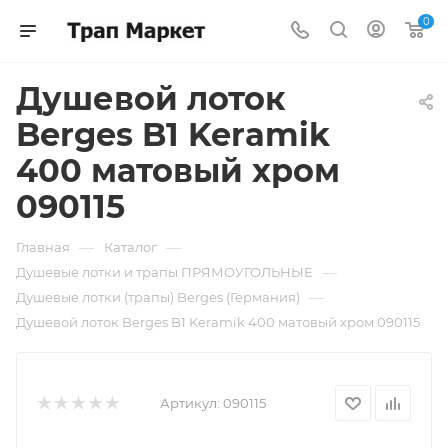
0
Душевой лоток
Berges B1 Keramik
400 матовый хром
090115
—
—
Главная
Каталог
—
Душевые лотки и трапы ПРЯМОУГОЛЬНЫЕ
—
Душевые лотки (трапы) Berges (Германия)
Душевой лоток Berges B1 Keramik 400 матовый хром 090115
Артикул:
090115