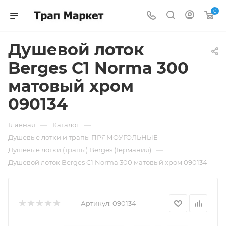
0
Душевой лоток
Berges C1 Norma 300
матовый хром
090134
—
—
Главная
Каталог
—
Душевые лотки и трапы ПРЯМОУГОЛЬНЫЕ
—
Душевые лотки (трапы) Berges (Германия)
Душевой лоток Berges C1 Norma 300 матовый хром 090134
Артикул:
090134