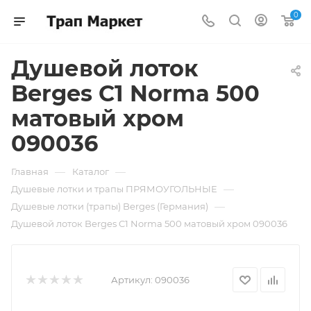
0
Душевой лоток
Berges C1 Norma 500
матовый хром
090036
—
—
Главная
Каталог
—
Душевые лотки и трапы ПРЯМОУГОЛЬНЫЕ
—
Душевые лотки (трапы) Berges (Германия)
Душевой лоток Berges C1 Norma 500 матовый хром 090036
Артикул:
090036