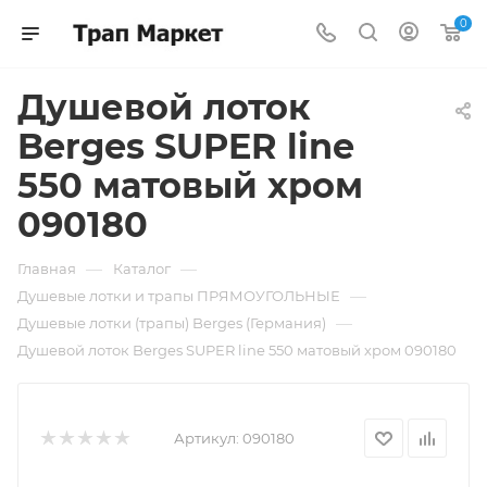
0
Душевой лоток
Berges SUPER line
550 матовый хром
090180
—
—
Главная
Каталог
—
Душевые лотки и трапы ПРЯМОУГОЛЬНЫЕ
—
Душевые лотки (трапы) Berges (Германия)
Душевой лоток Berges SUPER line 550 матовый хром 090180
Артикул:
090180