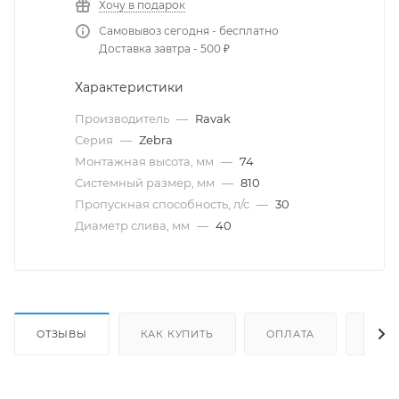
Хочу в подарок
Самовывоз сегодня - бесплатно
Доставка завтра - 500 ₽
Характеристики
Производитель
—
Ravak
Серия
—
Zebra
Монтажная высота, мм
—
74
Системный размер, мм
—
810
Пропускная способность, л/с
—
30
Диаметр слива, мм
—
40
ОТЗЫВЫ
КАК КУПИТЬ
ОПЛАТА
ДОС