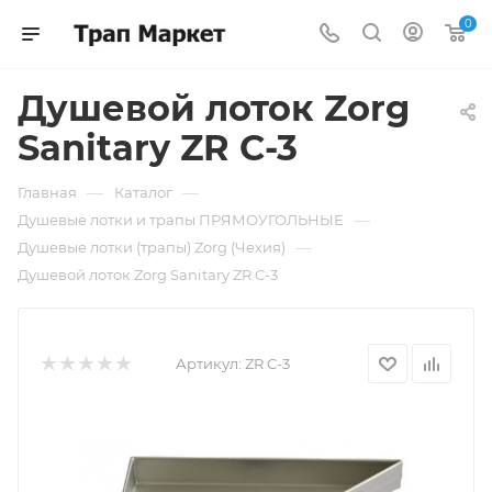
0
Душевой лоток Zorg
Sanitary ZR C-3
—
—
Главная
Каталог
—
Душевые лотки и трапы ПРЯМОУГОЛЬНЫЕ
—
Душевые лотки (трапы) Zorg (Чехия)
Душевой лоток Zorg Sanitary ZR C-3
Артикул:
ZR C-3