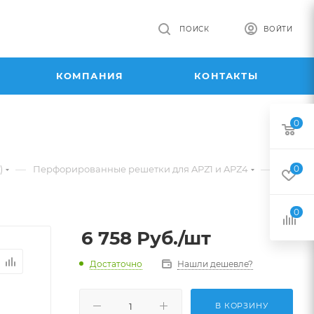
ПОИСК
ВОЙТИ
КОМПАНИЯ
КОНТАКТЫ
0
—
—
)
Перфорированные решетки для APZ1 и APZ4
0
0
6 758
Руб.
/шт
Достаточно
Нашли дешевле?
В КОРЗИНУ