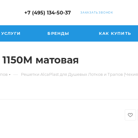
+7 (495) 134-50-37
ЗАКАЗАТЬ ЗВОНОК
УСЛУГИ
БРЕНДЫ
КАК КУПИТЬ
 1150M матовая
—
апов
Решетки AlcaPlast для Душевых Лотков и Трапов (Чехия