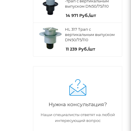
-трап с вертикальным
выпуском DN50/75/110
14 971
Руб.
/шт
HL 317 Трап с
вертикальным выпуском
DN50/75/110
11 239
Руб.
/шт
Нужна консультация?
Наши специалисты ответят на любой
интересующий вопрос