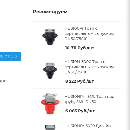
Рекомендуем
HL 3100Pr Трап с
вертикальным выпуском
DN50/75/110
10 711
Руб.
/шт
ТЬ ОТЗЫВ
HL 310N-3000 Трап с
вертикальным выпуском
DN50/75/110
аре
8 222
Руб.
/шт
HL 310NPr - SML Трап под
трубу SML DN50
6 083
Руб.
/шт
HL 310NPr-3020 Дизайн