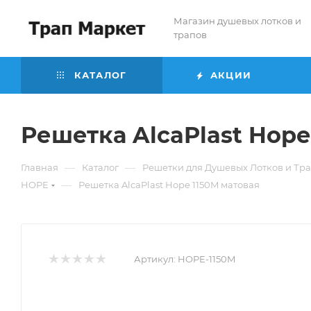
Магазин душевых лотков и
трапов
КАТАЛОГ
АКЦИИ
Решетка AlcaPlast Hope
—
—
Главная
Каталог
Решетки для Душевых Лотков и Тр
—
HOPE
Решетка AlcaPlast Hope 1150M матовая
Артикул:
HOPE-1150M