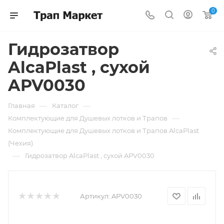
0
Гидрозатвор
AlcaPlast , сухой
APV0030
—
—
Главная
Каталог
—
Комплектующие для Душевых лотков и Трапов
Комплектующие для Душевых лотков и Трапов AlcaPlast
(Чехия)
—
Гидрозатвор AlcaPlast , сухой APV0030
Артикул:
APV0030