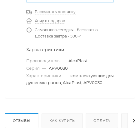
Рассчитать доставку
Хочу в подарок
Самовывоз сегодня - бесплатно
Доставка завтра - 500 ₽
Характеристики
Производитель
—
AlcaPlast
Серия
—
APV0030
Характеристики
—
комплектующие для
душевых трапов, AlcaPlast, APV0030
ОТЗЫВЫ
КАК КУПИТЬ
ОПЛАТА
ДОС