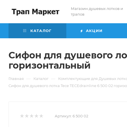
Магазин душевых лотков и
трапов
КАТАЛОГ
АКЦИИ
Сифон для душевого лот
горизонтальный
—
—
Главная
Каталог
Комплектующие для Душевых лотко
Сифон для душевого лотка Tece TECEdrainline 6 500 02 гори
Артикул:
6 500 02