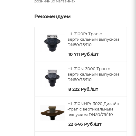
розничных магазинах
Рекомендуем
HL 3100Pr Трап с
вертикальным выпуском
DN50/75/110
10 711
Руб.
/шт
HL 310N-3000 Трап с
вертикальным выпуском
DN50/75/110
8 222
Руб.
/шт
HL 310NHPr-3020 Дизайн
-трап с вертикальным
выпуском DN50/75/110
22 646
Руб.
/шт