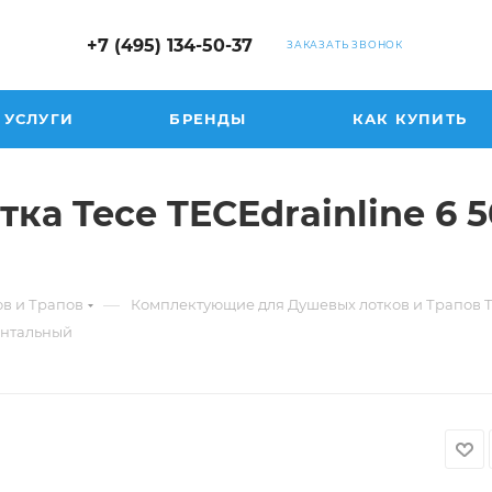
+7 (495) 134-50-37
ЗАКАЗАТЬ ЗВОНОК
УСЛУГИ
БРЕНДЫ
КАК КУПИТЬ
ка Tece TECEdrainline 6 5
—
в и Трапов
Комплектующие для Душевых лотков и Трапов T
зонтальный