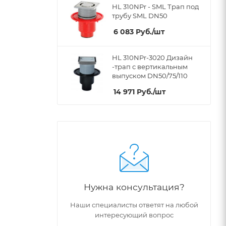
HL 310NPr - SML Трап под
трубу SML DN50
6 083
Руб.
/шт
HL 310NPr-3020 Дизайн
-трап с вертикальным
выпуском DN50/75/110
14 971
Руб.
/шт
Нужна консультация?
Наши специалисты ответят на любой
интересующий вопрос