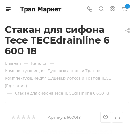
0
Стакан для сифона
Tece TECEdrainline 6
600 18
—
—
Главная
Каталог
—
Комплектующие для Душевых лотков и Трапов
Комплектующие для Душевых лотков и Трапов TECE
(Германия)
—
Стакан для сифона Tece TECEdrainline 6 600 18
Артикул:
660018