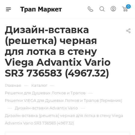
0
Дизайн-вставка
(решетка) черная
для лотка в стену
Viega Advantix Vario
SR3 736583 (4967.32)
—
—
Главная
Каталог
—
Решетки для Душевых Лотков и Трапов
Решетки VIEGA для Душевых Лотков и Трапов (Германия)
—
—
Дизайн-вставки Advantix Vario
Дизайн-вставка (решетка) черная для лотка в стену Viega
Advantix Vario SR3 736583 (4967.32)