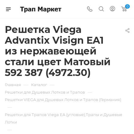
0
Решетка Viega
Advantix Visign EA1
из нержавеющей
стали цвет Матовый
592 387 (4972.30)
—
—
Главная
Каталог
—
Решетки для Душевых Лотков и Трапов
Решетки VIEGA для Душевых Лотков и Трапов (Германия)
—
Решетки для Трапов Viega EA (угловые);Трапы и Душевые
Лотки
—