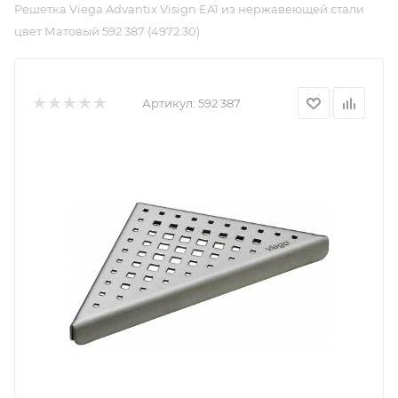
Решетка Viega Advantix Visign EA1 из нержавеющей стали
цвет Матовый 592 387 (4972.30)
Артикул:
592 387