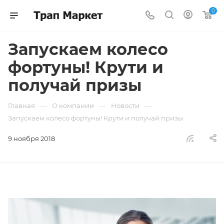
0
Запускаем колесо
фортуны! Крути и
получай призы
—
—
—
Главная
О компании
Новости
Запускаем колесо фортуны! Крути и получай призы
9 ноября 2018