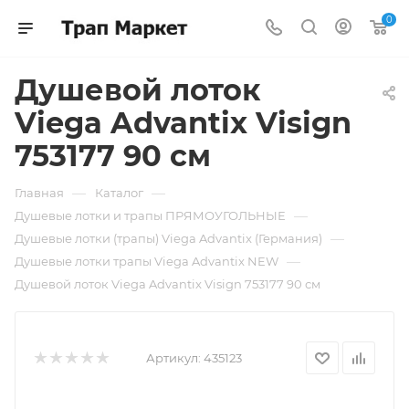
0
Душевой лоток
Viega Advantix Visign
753177 90 см
—
—
Главная
Каталог
—
Душевые лотки и трапы ПРЯМОУГОЛЬНЫЕ
—
Душевые лотки (трапы) Viega Advantix (Германия)
—
Душевые лотки трапы Viega Advantix NEW
Душевой лоток Viega Advantix Visign 753177 90 см
Артикул:
435123