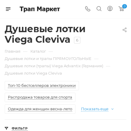
0
Душевые лотки
Viega Cleviva
6
—
—
Главная
Каталог
—
Душевые лотки и трапы ПРЯМОУГОЛЬНЫЕ
—
Душевые лотки (трапы) Viega Advantix (Германия)
Душевые лотки Viega Cleviva
Топ-10 бестселлеров электроники
Распродажа товаров для спорта
Одежда для женщин весна-лето
Показать еще
ФИЛЬТР