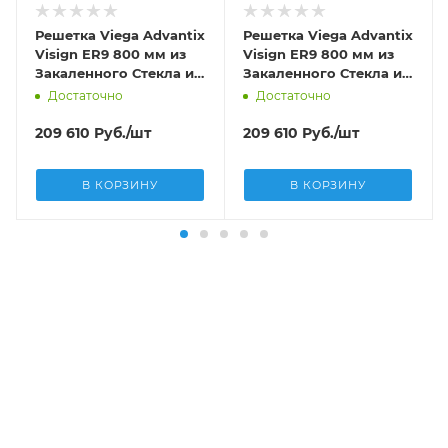
Решетка Viega Advantix
Решетка Viega Advantix
Visign ER9 800 мм из
Visign ER9 800 мм из
Закаленного Стекла и
Закаленного Стекла и
нержавеющей стали
нержавеющей стали
Достаточно
Достаточно
цвет Черный 617080
цвет светло-серый
616939
209 610
Руб.
/шт
209 610
Руб.
/шт
В КОРЗИНУ
В КОРЗИНУ