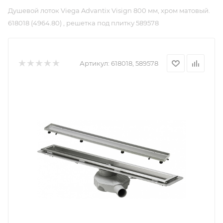
Душевой лоток Viega Advantix Visign 800 мм, хром матовый.
618018 (4964.80) , решетка под плитку 589578
Артикул:
618018, 589578