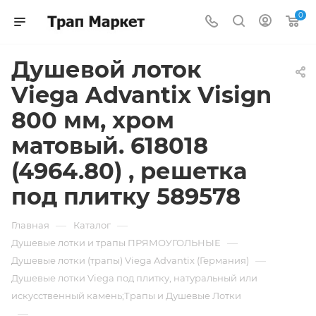
0
Душевой лоток
Viega Advantix Visign
800 мм, хром
матовый. 618018
(4964.80) , решетка
под плитку 589578
—
—
Главная
Каталог
—
Душевые лотки и трапы ПРЯМОУГОЛЬНЫЕ
—
Душевые лотки (трапы) Viega Advantix (Германия)
Душевые лотки Viega под плитку, натуральный или
искусственный камень;Трапы и Душевые Лотки
—