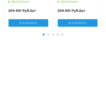
нержавеющей стали
нержавеющей стали
Достаточно
Достаточно
цвет Черный 617080
цвет светло-серый
616939
209 610
Руб.
/шт
209 610
Руб.
/шт
В КОРЗИНУ
В КОРЗИНУ