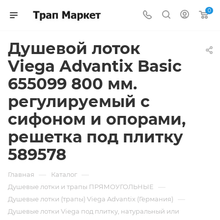
0
Душевой лоток
Viega Advantix Basic
655099 800 мм.
регулируемый с
сифоном и опорами,
решетка под плитку
589578
—
—
Главная
Каталог
—
Душевые лотки и трапы ПРЯМОУГОЛЬНЫЕ
—
Душевые лотки (трапы) Viega Advantix (Германия)
Душевые лотки Viega под плитку, натуральный или