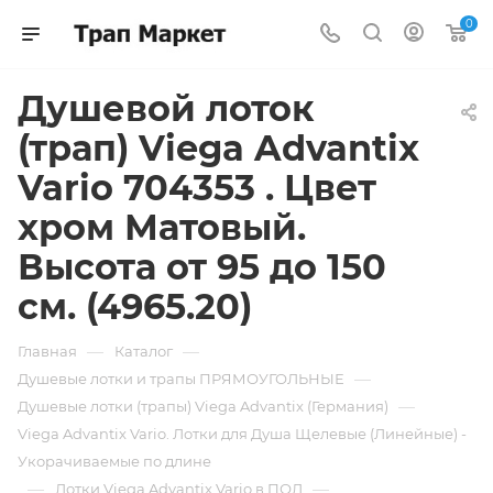
0
Душевой лоток
(трап) Viega Advantix
Vario 704353 . Цвет
хром Матовый.
Высота от 95 до 150
см. (4965.20)
—
—
Главная
Каталог
—
Душевые лотки и трапы ПРЯМОУГОЛЬНЫЕ
—
Душевые лотки (трапы) Viega Advantix (Германия)
Viega Advantix Vario. Лотки для Душа Щелевые (Линейные) -
Укорачиваемые по длине
—
—
Лотки Viega Advantix Vario в ПОЛ