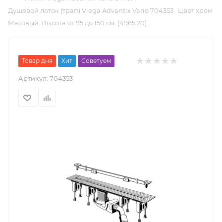
Душевой лоток (трап) Viega Advantix Vario 704353 . Цвет хром
Матовый. Высота от 95 до 150 см. (4965.20)
Товар дня
Хит
Советуем
Артикул:
704353