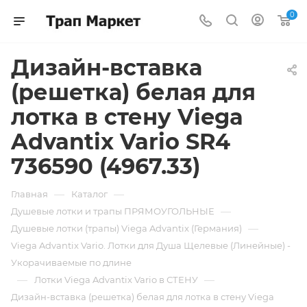
0
Дизайн-вставка
(решетка) белая для
лотка в стену Viega
Advantix Vario SR4
736590 (4967.33)
—
—
Главная
Каталог
—
Душевые лотки и трапы ПРЯМОУГОЛЬНЫЕ
—
Душевые лотки (трапы) Viega Advantix (Германия)
Viega Advantix Vario. Лотки для Душа Щелевые (Линейные) -
Укорачиваемые по длине
—
—
Лотки Viega Advantix Vario в СТЕНУ
Дизайн-вставка (решетка) белая для лотка в стену Viega