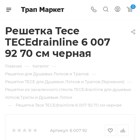
0
Решетка Tece
TECEdrainline 6 007
92 70 см черная
—
—
Главная
Каталог
—
Решетки для Душевых Лотков и Трапов
—
Решетки TECE для Душевых Лотков и Трапов (Германия)
Решетки из закаленного стекла TECEdrainline для душевых
лотков;Трапы и Душевые Лотки
—
Решетка Tece TECEdrainline 6 007 92 70 см черная
Артикул:
6 007 92