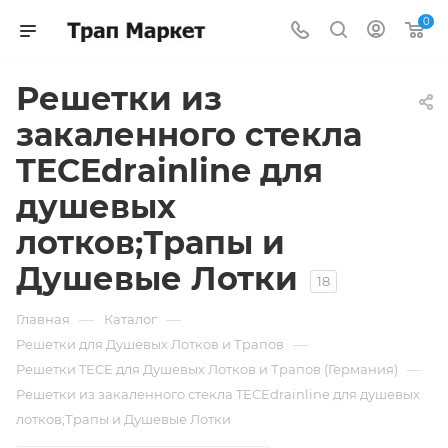
0
Решетки из
закаленного стекла
TECEdrainline для
душевых
лотков;Трапы и
Душевые Лотки
18
—
—
Главная
Каталог
—
Решетки для Душевых Лотков и Трапов
—
Решетки TECE для Душевых Лотков и Трапов (Германия)
Решетки из закаленного стекла TECEdrainline для душевых
лотков;Трапы и Душевые Лотки