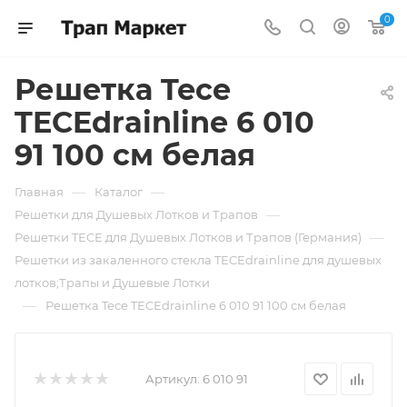
0
Решетка Tece
TECEdrainline 6 010
91 100 см белая
—
—
Главная
Каталог
—
Решетки для Душевых Лотков и Трапов
—
Решетки TECE для Душевых Лотков и Трапов (Германия)
Решетки из закаленного стекла TECEdrainline для душевых
лотков;Трапы и Душевые Лотки
—
Решетка Tece TECEdrainline 6 010 91 100 см белая
Артикул:
6 010 91