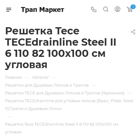
0
Решетка Tece
TECEdrainline Steel II
6 110 82 100х100 см
угловая
—
—
Главная
Каталог
—
Решетки для Душевых Лотков и Трапов
—
Решетки TECE для Душевых Лотков и Трапов (Германия)
Решетки TECEdrainline для угловых лотков (Basic, Plate, Steel
II);Трапы и Душевые Лотки
—
Решетка Tece TECEdrainline Steel II 6 110 82 100х100 см
угловая