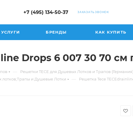
+7 (495) 134-50-37
ЗАКАЗАТЬ ЗВОНОК
УСЛУГИ
БРЕНДЫ
КАК КУПИТЬ
line Drops 6 007 30 70 см
—
апов
Решетки TECE для Душевых Лотков и Трапов (Германия
—
х лотков;Трапы и Душевые Лотки
Решетка Tece TECEdrainlin