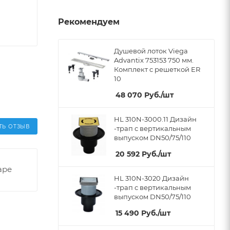
Рекомендуем
Душевой лоток Viega
Advantix 753153 750 мм.
Комплект c решеткой ER
10
48 070
Руб.
/шт
HL 310N-3000.11 Дизайн
ТЬ ОТЗЫВ
-трап с вертикальным
выпуском DN50/75/110
20 592
Руб.
/шт
аре
HL 310N-3020 Дизайн
-трап с вертикальным
выпуском DN50/75/110
15 490
Руб.
/шт