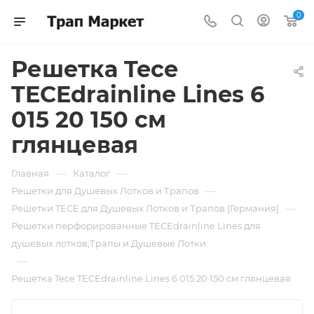
0
Решетка Tece
TECEdrainline Lines 6
015 20 150 см
глянцевая
—
—
Главная
Каталог
—
Решетки для Душевых Лотков и Трапов
—
Решетки TECE для Душевых Лотков и Трапов (Германия)
Решетки перфорированные TECEdrainline Lines для
душевых лотков;Трапы и Душевые Лотки
—
Решетка Tece TECEdrainline Lines 6 015 20 150 см глянцевая