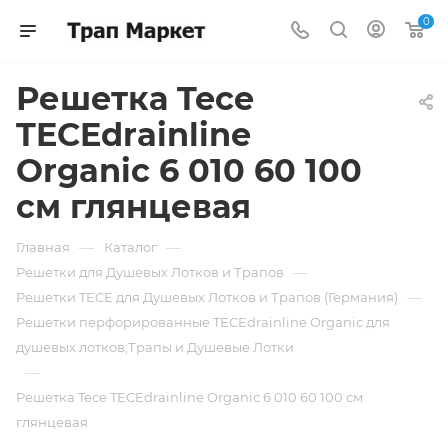
0
Решетка Tece
TECEdrainline
Organic 6 010 60 100
см глянцевая
—
—
Главная
Каталог
—
Решетки для Душевых Лотков и Трапов
—
Решетки TECE для Душевых Лотков и Трапов (Германия)
Решетки перфорированные TECEdrainline Organic для
душевых лотков;Трапы и Душевые Лотки
—
Решетка Tece TECEdrainline Organic 6 010 60 100 см
глянцевая