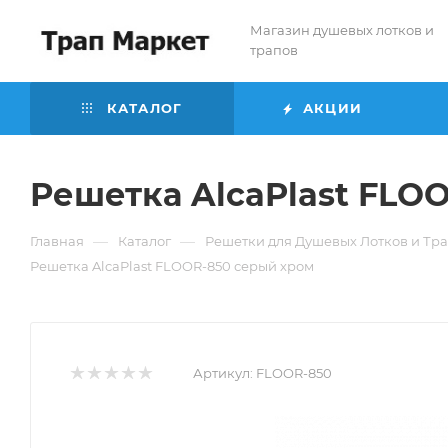
Магазин душевых лотков и
трапов
КАТАЛОГ
АКЦИИ
Решетка AlcaPlast FLO
—
—
Главная
Каталог
Решетки для Душевых Лотков и Тр
Решетка AlcaPlast FLOOR-850 серый хром
Артикул:
FLOOR-850