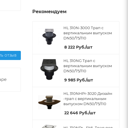
Рекомендуем
HL 310N-3000 Трап с
вертикальным выпуском
DN50/75/110
8 222
Руб.
/шт
ТЬ ОТЗЫВ
HL 310NG Трап с
вертикальным выпуском
DN50/75/110
аре
9 985
Руб.
/шт
HL 310NHPr-3020 Дизайн
-трап с вертикальным
выпуском DN50/75/110
22 646
Руб.
/шт
HL 310NPr - SML Трап под