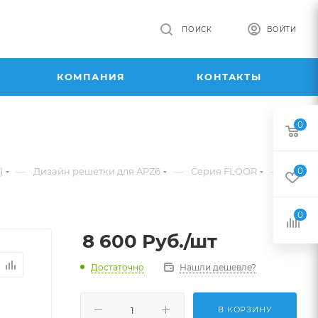
ПОИСК
ВОЙТИ
КОМПАНИЯ
КОНТАКТЫ
0
—
—
—
)
Дизайн решетки для APZ6
Серия FLOOR
0
0
8 600
Руб.
/шт
Достаточно
Нашли дешевле?
В КОРЗИНУ