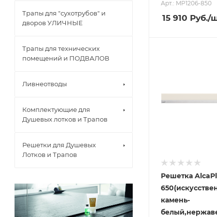
Арт.: MP1206-850
Трапы для "сухотрубов" и
15 910
Руб.
/
дворов УЛИЧНЫЕ
Трапы для технических
помещений и ПОДВАЛОВ
Ливнеотводы
Комплектующие для
Душевых лотков и Трапов
Решетки для Душевых
Лотков и Трапов
Решетка AlcaPl
650(искусстве
камень-
белый,нержа