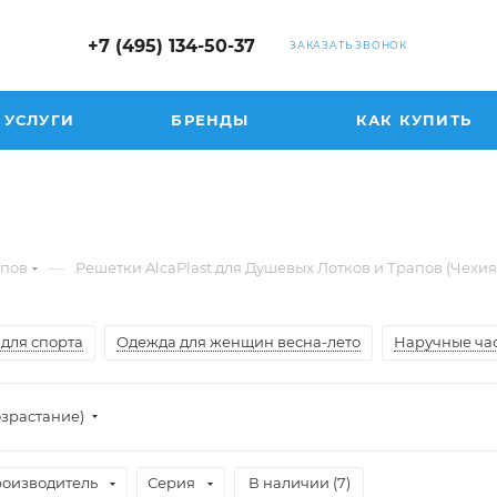
+7 (495) 134-50-37
ЗАКАЗАТЬ ЗВОНОК
УСЛУГИ
БРЕНДЫ
КАК КУПИТЬ
—
апов
Решетки AlcaPlast для Душевых Лотков и Трапов (Чехия
для спорта
Одежда для женщин весна-лето
Наручные час
озрастание)
оизводитель
Серия
В наличии (
7
)