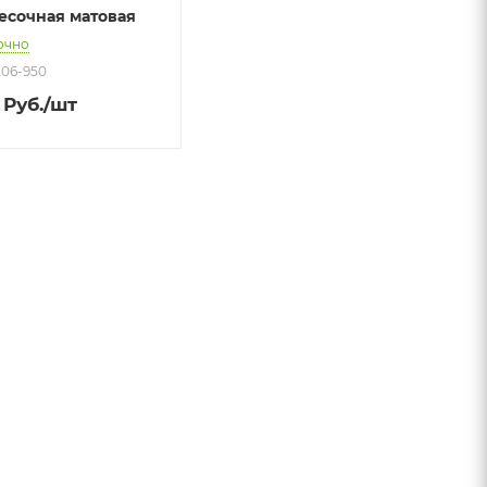
песочная матовая
очно
206-950
Руб.
/шт