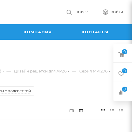
ПОИСК
ВОЙТИ
КОМПАНИЯ
КОНТАКТЫ
0
—
—
)
Дизайн решетки для APZ6
Серия MP1206
0
0
ы с подсветкой