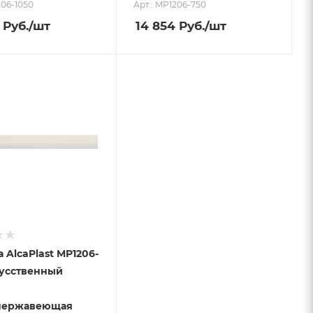
206-1050
Арт.: MP1206-750
Руб.
/шт
14 854
Руб.
/шт
 AlcaPlast MP1206-
кусственный
нержавеющая