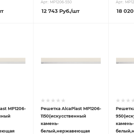
Арт.: MP1206-550
Арт.: MP1
шт
12 743
Руб.
/шт
18 020
ast MP1206-
Решетка AlcaPlast MP1206-
Решетка
нный
1150(искусственный
950(ис
камень-
камень-
веющая
белый,нержавеющая
белый,