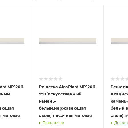
ast MP1206-
Решетка AlcaPlast MP1206-
Решетка
нный
550(искусственный
1050(и
камень-
камень-
веющая
белый,нержавеющая
белый,
я матовая
сталь) песочная матовая
сталь) 
Достаточно
Достат