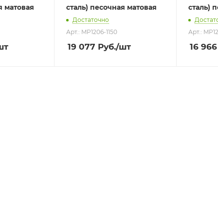
я матовая
сталь) песочная матовая
сталь) 
Достаточно
Достат
Арт.: MP1206-1150
Арт.: MP1
шт
19 077
Руб.
/шт
16 966