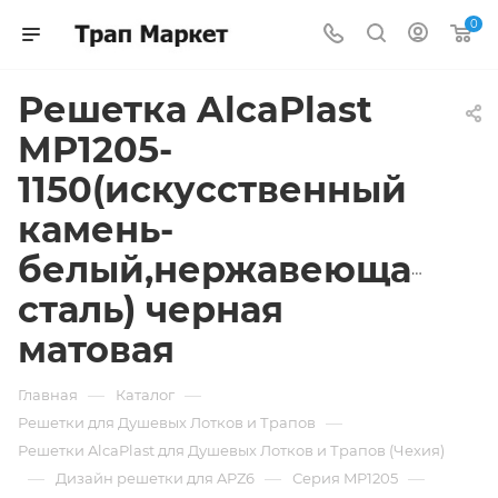
0
Решетка AlcaPlast
MP1205-
1150(искусственный
камень-
белый,нержавеющая
сталь) черная
матовая
—
—
Главная
Каталог
—
Решетки для Душевых Лотков и Трапов
Решетки AlcaPlast для Душевых Лотков и Трапов (Чехия)
—
—
—
Дизайн решетки для APZ6
Серия MP1205