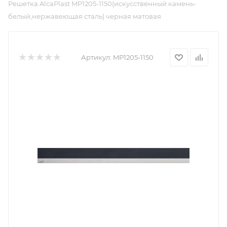
Решетка AlcaPlast MP1205-1150(искусственный камень-
белый,нержавеющая сталь) черная матовая
Артикул:
MP1205-1150