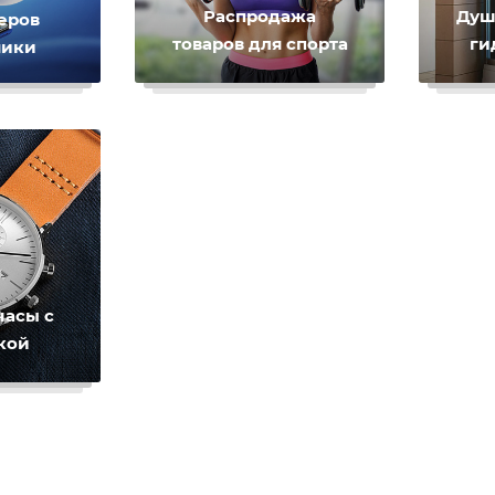
Распродажа
Душ
еров
товаров для спорта
ги
ники
часы с
кой