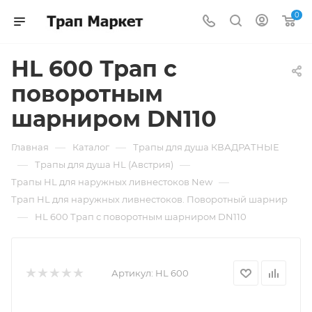
0
HL 600 Трап с
поворотным
шарниром DN110
—
—
Главная
Каталог
Трапы для душа КВАДРАТНЫЕ
—
—
Трапы для душа HL (Австрия)
—
Трапы HL для наружных ливнестоков New
Трап HL для наружных ливнестоков. Поворотный шарнир
—
HL 600 Трап с поворотным шарниром DN110
Артикул:
HL 600