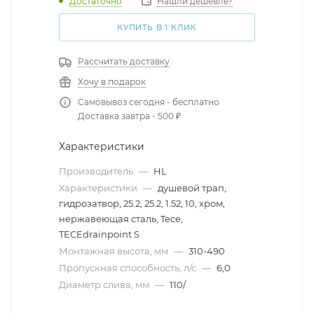
Достаточно
Нашли дешевле?
КУПИТЬ В 1 КЛИК
Рассчитать доставку
Хочу в подарок
Самовывоз сегодня - бесплатно
Доставка завтра - 500 ₽
Характеристики
Производитель
—
HL
Характеристики
—
душевой трап,
гидрозатвор, 25.2, 25.2, 1.52, 10, хром,
нержавеющая сталь, Tece,
TECEdrainpoint S
Монтажная высота, мм
—
310-490
Пропускная способность, л/с
—
6,0
Диаметр слива, мм
—
110/